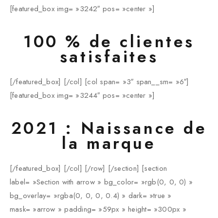
[featured_box img= »3242″ pos= »center »]
100 % de clientes
satisfaites
[/featured_box] [/col] [col span= »3″ span__sm= »6″]
[featured_box img= »3244″ pos= »center »]
2021 :
Naissance de
la marque
[/featured_box] [/col] [/row] [/section] [section
label= »Section with arrow » bg_color= »rgb(0, 0, 0) »
bg_overlay= »rgba(0, 0, 0, 0.4) » dark= »true »
mask= »arrow » padding= »59px » height= »300px »