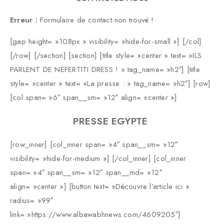
Erreur :
Formulaire de contact non trouvé !
[gap height= »108px » visibility= »hide-for-small »] [/col]
[/row] [/section] [section] [title style= »center » text= »ILS
PARLENT DE NEFERTITI DRESS ! » tag_name= »h2″] [title
style= »center » text= »La presse : » tag_name= »h2″] [row]
[col span= »6″ span__sm= »12″ align= »center »]
PRESSE EGYPTE
[row_inner] [col_inner span= »4″ span__sm= »12″
visibility= »hide-for-medium »] [/col_inner] [col_inner
span= »4″ span__sm= »12″ span__md= »12″
align= »center »] [button text= »Découvre l’article ici »
radius= »99″
link= »https://www.albawabhnews.com/4609205″]