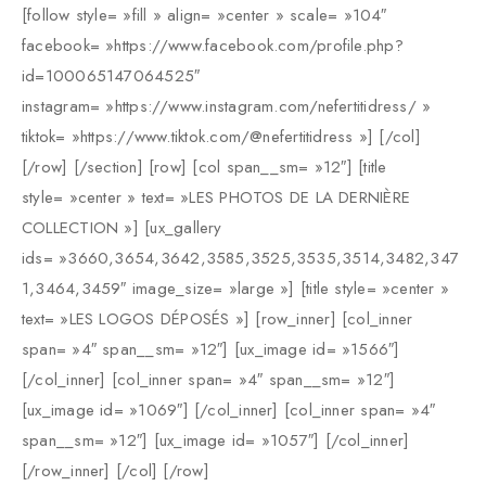
[follow style= »fill » align= »center » scale= »104″
facebook= »https://www.facebook.com/profile.php?
id=100065147064525″
instagram= »https://www.instagram.com/nefertitidress/ »
tiktok= »https://www.tiktok.com/@nefertitidress »] [/col]
[/row] [/section] [row] [col span__sm= »12″] [title
style= »center » text= »LES PHOTOS DE LA DERNIÈRE
COLLECTION »] [ux_gallery
ids= »3660,3654,3642,3585,3525,3535,3514,3482,347
1,3464,3459″ image_size= »large »] [title style= »center »
text= »LES LOGOS DÉPOSÉS »] [row_inner] [col_inner
span= »4″ span__sm= »12″] [ux_image id= »1566″]
[/col_inner] [col_inner span= »4″ span__sm= »12″]
[ux_image id= »1069″] [/col_inner] [col_inner span= »4″
span__sm= »12″] [ux_image id= »1057″] [/col_inner]
[/row_inner] [/col] [/row]