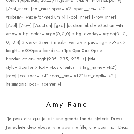
content/uploads/2022/11/JEUNE-TALENT-NOISIEL.pdf »]
[/col_inner] [col_inner span= »2″ span__sm= »12″
visibility= »hide-for-medium »] [/col_inner] [/row_inner]
[/col] [/row] [/section] [gap] [section label= »Section with
arrow » bg_color= »rgb(0,0,0) » bg_overlay= »rgba(0, 0,
0, 0.4) » dark= »true » mask= »arrow » padding= »59px »
height= »300px » border= »1px 0px 0px 0px »
border_color= »rgb(235, 235, 235) »] [title
style= »center » text= »Les clientes : » tag_name= »h2″]
[row] [col span= »4″ span__sm= »12″ text_depth= »2″]
[testimonial pos= »center »]
Amy Ranc
“Je peux dire que je suis une grande fan de Nefertiti Dress.
J’ai acheté deux abaya, une pour ma fille, une pour moi. Deux