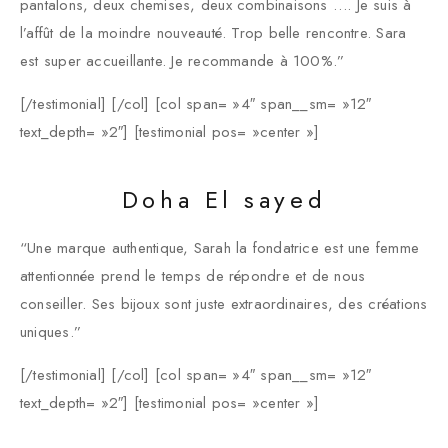
pantalons, deux chemises, deux combinaisons …. Je suis à
l’affût de la moindre nouveauté. Trop belle rencontre. Sara
est super accueillante. Je recommande à 100%.”
[/testimonial] [/col] [col span= »4″ span__sm= »12″
text_depth= »2″] [testimonial pos= »center »]
Doha El sayed
“Une marque authentique, Sarah la fondatrice est une femme
attentionnée prend le temps de répondre et de nous
conseiller. Ses bijoux sont juste extraordinaires, des créations
uniques.”
[/testimonial] [/col] [col span= »4″ span__sm= »12″
text_depth= »2″] [testimonial pos= »center »]