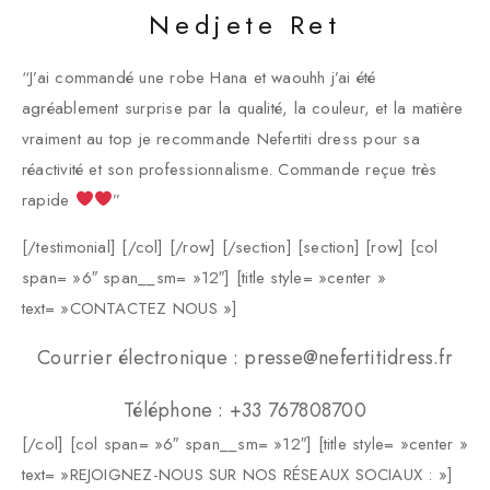
Nedjete Ret
“J’ai commandé une robe Hana et waouhh j’ai été
agréablement surprise par la qualité, la couleur, et la matière
vraiment au top je recommande Nefertiti dress pour sa
réactivité et son professionnalisme. Commande reçue très
rapide
”
[/testimonial] [/col] [/row] [/section] [section] [row] [col
span= »6″ span__sm= »12″] [title style= »center »
text= »CONTACTEZ NOUS »]
Courrier électronique : presse@nefertitidress.fr
Téléphone : +33 767808700
[/col] [col span= »6″ span__sm= »12″] [title style= »center »
text= »REJOIGNEZ-NOUS SUR NOS RÉSEAUX SOCIAUX : »]