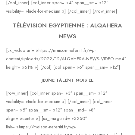
[/col_inner] [col_inner span= »4″ span__sm= »12″
visibility= »hide-for-medium »] [/col_inner] [/row_inner]
TÉLÉVISION EGYPTIENNE : ALQAHERA
NEWS
[ux_video url= »https://maison-nefertiti.fr/wp-
content/uploads/2022/12/ALQAHERA-NEWS-VIDEO.mp4″
height= »61% »] [/col] [col span= »6″ span__sm= »12″]
JEUNE TALENT NOISIEL
[row_inner] [col_inner span= »3″ span__sm= »12″
visibility= »hide-for-medium »] [/col_inner] [col_inner
span= »5″ span__sm= »12″ span__md= »8″
align= »center »] [ux_image id= »3250″
link= »https://maison-nefertiti.fr/wp-