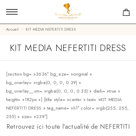
Accueil
KIT MEDIA NEFERTITI DRESS
KIT MEDIA NEFERTITI DRESS
[section bg= »3636″ bg_size= »original »
bg_overlay= »rgba(0, 0, 0, 0.39) »
bg_overlay__sm= »rgba(0, 0, 0, 0.35) » dark= »true »
height= »182px »] [title style= »center » text= »KIT MEDIA
NEFERTITI DRESS » tag_name= »h1″ color= »rgb(255, 255,
255) » size= »239″]
Retrouvez ici toute l’actualité de NEFERTITI