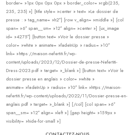
border= »1px 0px 0px 0px » border_color= »rgb(235,
235, 235) »] [title style= »center » text= »Le dossier de
presse : » tag_name= »h2″] [row v_align= »middle »] [col
span= »6″ span__sm= »12″ align= »center »] [ux_image
id= »4275″] [button text= »Voir le dossier presse »
color= »white » animate= »fadeInUp » radius= »10″
link= »https://maison-nefertiti.fr/wp-
content/uploads/2023/12/Dossier-de-presse-Nefertiti-
Dress-2023.pdf » target= »_blank »] [button text= »Voir le
dossier presse en anglais » color= »white »
animate= »fadeInUp » radius= »10″ link= »https://maison-
nefertiti.fr/wp-content/uploads/2022/11/Dossier-presse-en-
anglais.pdf » target= »_blank »] [/col] [col span= »6″
span__sm= »12″ align= »left »] [gap height= »159px »
visibility= »hide-for-small »]
CONTACTEZ-NOUS