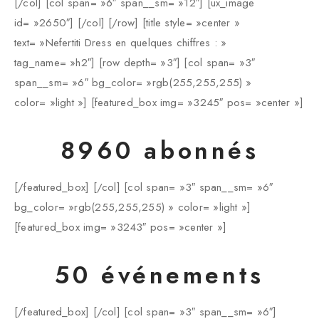
[/col] [col span= »6″ span__sm= »12″] [ux_image
id= »2650″] [/col] [/row] [title style= »center »
text= »Nefertiti Dress en quelques chiffres : »
tag_name= »h2″] [row depth= »3″] [col span= »3″
span__sm= »6″ bg_color= »rgb(255,255,255) »
color= »light »] [featured_box img= »3245″ pos= »center »]
8960 abonnés
[/featured_box] [/col] [col span= »3″ span__sm= »6″
bg_color= »rgb(255,255,255) » color= »light »]
[featured_box img= »3243″ pos= »center »]
50 événements
[/featured_box] [/col] [col span= »3″ span__sm= »6″]